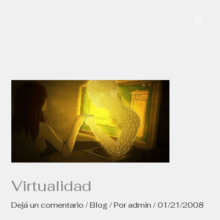
Ir
al
contenido
Virtualidad
Dejá un comentario
/
Blog
/ Por
admin
/
01/21/2008