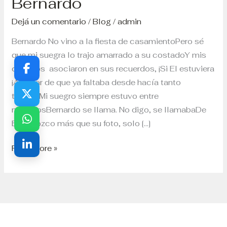
Bernardo
Dejá un comentario
/
Blog
/
admin
Bernardo No vino a la fiesta de casamientoPero sé
que mi suegra lo trajo amarrado a su costadoY mis
cuñados asociaron en sus recuerdos, ¡Si El estuviera
¡A pesar de que ya faltaba desde hacía tanto
tiempoMi suegro siempre estuvo entre
nosotrosBernardo se llama. No digo, se llamabaDe
El conozco más que su foto, solo […]
Read More »