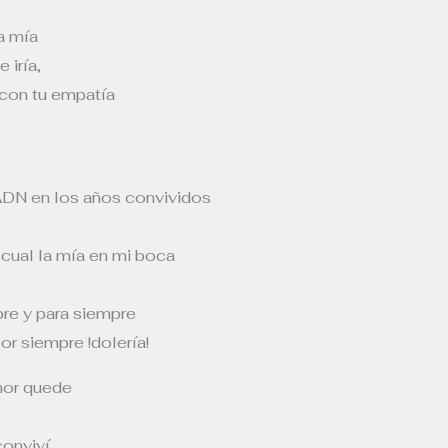
a mía
 iría,
 con tu empatía
 ADN en los años convividos
 cual la mía en mi boca
pre y para siempre
or siempre !dolería!
mor quede
conviví