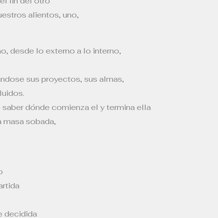
l fin del otro
estros alientos, uno,
, desde lo externo a lo interno,
ndose sus proyectos, sus almas,
luidos.
o saber dónde comienza el y termina ella
a masa sobada,
o
artida
 decidida